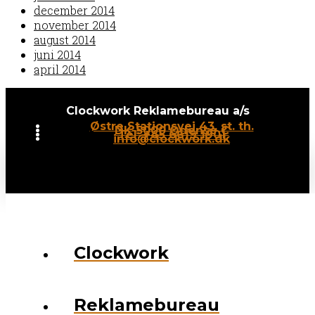
december 2014
november 2014
august 2014
juni 2014
april 2014
Clockwork Reklamebureau a/s
Østre Stationsvej 43, st. th.
DK-5000 Odense C
Tel: +45 6619 1901
info@clockwork.dk
Clockwork
Reklamebureau