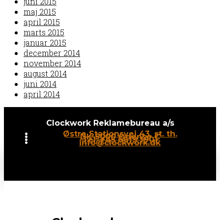
juni 2015
maj 2015
april 2015
marts 2015
januar 2015
december 2014
november 2014
august 2014
juni 2014
april 2014
Clockwork Reklamebureau a/s
Østre Stationsvej 43, st. th.
DK-5000 Odense C
Tel: +45 6619 1901
info@clockwork.dk