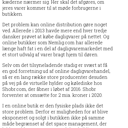
kæderne nærmer sig. Her skal det afgøres, om
jeres varer kommer til at møde forbrugerne i
butikken.
Det problem kan online distribution gøre noget
ved. Allerede i 2013 havde mere end hver tredje
dansker prøvet at købe dagligvarer på nettet. Og
online butikker som Nemlig.com har allerede
længe haft fat i en del af dagligvaremarkedet med
et stort udvalg af varer bragt hjem til døren.
Selv om det tilsyneladende stadig er svært at få
en god forretning ud af online dagligvarehandel,
så er en lang række store producenter desuden
på vej på de virtuelle hylder og kølediske hos
Shobr.com, der åbner i løbet af 2016. Shobr
forventer at omsætte for 2 mia. kroner i 2020.
I en online butik er den fysiske plads ikke det
store problem. Derfor er muligheden for at blive
eksponeret og solgt i butikken ikke på samme
måde begrænset af det space management, der