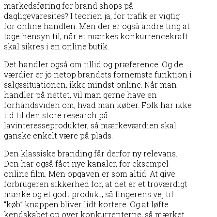
markedsføring for brand shops på
dagligevaresites? I teorien ja, for trafik er vigtig
for online handlen. Men der er også andre ting at
tage hensyn til, når et mærkes konkurrencekraft
skal sikres i en online butik.
Det handler også om tillid og præference. Og de
værdier er jo netop brandets fornemste funktion i
salgssituationen, ikke mindst online. Når man
handler på nettet, vil man gerne have en
forhåndsviden om, hvad man køber. Folk har ikke
tid til den store research på
lavinteresseprodukter, så mærkeværdien skal
ganske enkelt være på plads.
Den klassiske branding får derfor ny relevans.
Den har også fået nye kanaler, for eksempel
online film. Men opgaven er som altid: At give
forbrugeren sikkerhed for, at det er et troværdigt
mærke og et godt produkt, så fingerens vej til
“køb” knappen bliver lidt kortere. Og at løfte
kendskabet op over konkurrenterne, så mærket