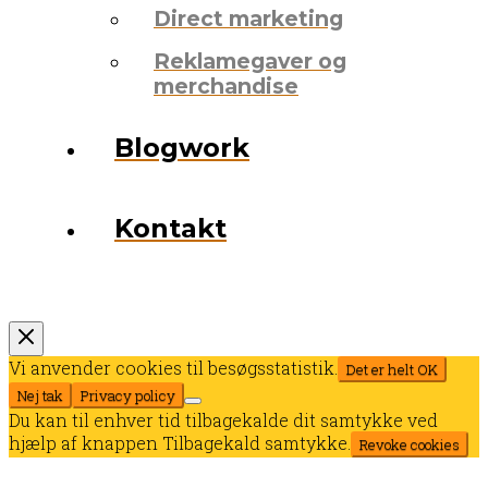
Direct marketing
Reklamegaver og
merchandise
Blogwork
Kontakt
Vi anvender cookies til besøgsstatistik.
Det er helt OK
Nej tak
Privacy policy
Du kan til enhver tid tilbagekalde dit samtykke ved
hjælp af knappen Tilbagekald samtykke.
Revoke cookies