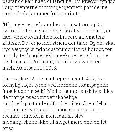
påstande kan have et langt liv. Det kræver tyngde
i argumenterne at trænge igennem paraderne,
især når de kommer fra autoriteter.
“Når mejerierne brancheorganisation og EU
rykker ud for at sige noget positivt om mælk, er
især yngre kvindelige forbrugere automatisk
kritiske. Det er jo industrien, der taler. Og der skal
nye vægtige sundhedsargumenter på bordet, før
man lytter,” sagde reklameeksperten Christine
Feldthaus til Politiken, i et interview om en
mælkekampagne i 2013.
Danmarks største mælkeproducent, Arla, har
fornylig taget tyren ved hornene i kampagnen
“mælk uden mælk”. Med et humoristisk tvist blev
de mange pseudovidenskabelige
sundhedspåstande udfordret til en åben debat.
Det kunne i værste fald åbne sluserne for en
regulær shitstorm, men faktisk blev
modangrebene ikke til meget mere end en let
brise.