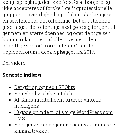
køligt sprogbrug, der ikke forstås af borgere og
ikke accepteres af forskellige fagprofessionelle
grupper. Troværdighed og tillid er ikke længere
en selvfølge for det offentlige. Det er i stigende
grad noget, det offentlige skal gøre sig fortjent til
gennem en større åbenhed og øget deltagelse i
kommunikationen på alle niveauer i den
offentlige sektor,” konkluderer Offentligt
Toplederforum i debatoplægget fra 2017.
Del videre
Seneste indlæg
Det går op og ned i SEObiz
En nyhed vi elsker at dele
AI: Kunstig intelligens kræver virkelig
intelligens
10 gode grunde til at vælge WordPress som
CMS
Energimærkede hjemmesider skal mindske
klimaaftrykket