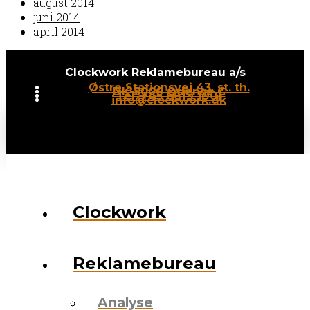
august 2014
juni 2014
april 2014
Clockwork Reklamebureau a/s
Østre Stationsvej 43, st. th.
DK-5000 Odense C
Tel: +45 6619 1901
info@clockwork.dk
Clockwork
Reklamebureau
Analyse