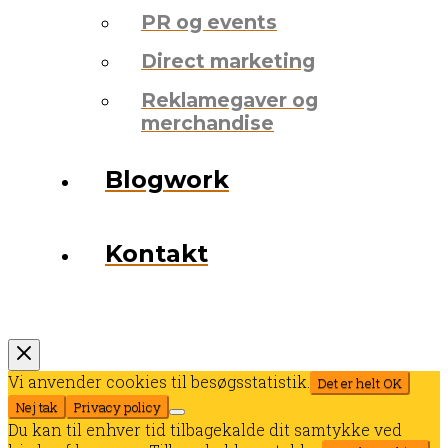
PR og events
Direct marketing
Reklamegaver og
merchandise
Blogwork
Kontakt
Vi anvender cookies til besøgsstatistik.
Det er helt OK
Nej tak
Privacy policy
Du kan til enhver tid tilbagekalde dit samtykke ved