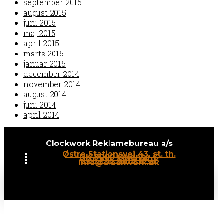
september 2015
august 2015
juni 2015
maj 2015
april 2015
marts 2015
januar 2015
december 2014
november 2014
august 2014
juni 2014
april 2014
Clockwork Reklamebureau a/s
Østre Stationsvej 43, st. th.
DK-5000 Odense C
Tel: +45 6619 1901
info@clockwork.dk