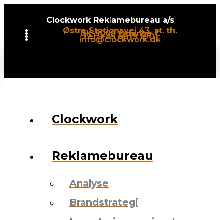
Clockwork Reklamebureau a/s
Østre Stationsvej 43, st. th.
DK-5000 Odense C
Tel: +45 6619 1901
info@clockwork.dk
Clockwork
Reklamebureau
Analyse
Brandstrategi