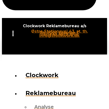
Clockwork Reklamebureau a/s
Østre Stationsvej 43, st. th.
DK-5000 Odense C
Tel: +45 6619 1901
info@clockwork.dk
Clockwork
Reklamebureau
Analyse